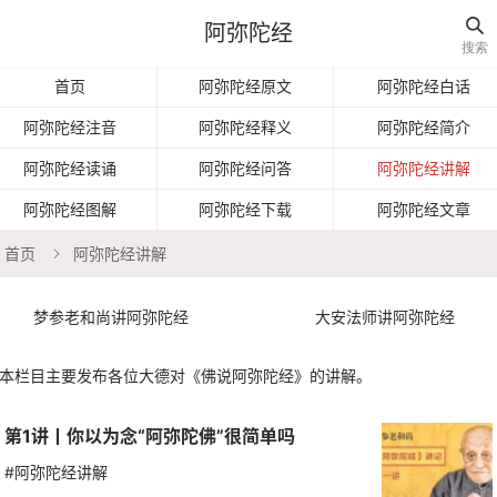

阿弥陀经
搜索
首页
阿弥陀经原文
阿弥陀经白话
阿弥陀经注音
阿弥陀经释义
阿弥陀经简介
阿弥陀经读诵
阿弥陀经问答
阿弥陀经讲解
阿弥陀经图解
阿弥陀经下载
阿弥陀经文章
首页
阿弥陀经讲解

梦参老和尚讲阿弥陀经
大安法师讲阿弥陀经
本栏目主要发布各位大德对《佛说阿弥陀经》的讲解。
第1讲丨你以为念“阿弥陀佛”很简单吗
#阿弥陀经讲解