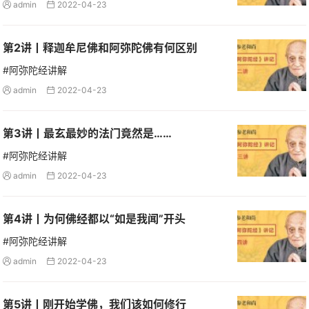
admin
2022-04-23


第2讲丨释迦牟尼佛和阿弥陀佛有何区别
#阿弥陀经讲解
admin
2022-04-23


第3讲丨最玄最妙的法门竟然是……
#阿弥陀经讲解
admin
2022-04-23


第4讲丨为何佛经都以“如是我闻”开头
#阿弥陀经讲解
admin
2022-04-23


第5讲丨刚开始学佛，我们该如何修行