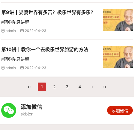
第9讲丨娑婆世界有多苦？极乐世界有多乐？
#阿弥陀经讲解
admin
2022-04-23


第10讲丨教你一个去极乐世界旅游的方法
#阿弥陀经讲解
admin
2022-04-23


‹‹
1
2
3
4
›
››
添加微信

添加微信
skbjcn