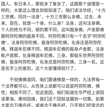
国人、有日本人，那就多了复杂了，这跟那个道理是一
样的，大家这么理会到就知道了。咱们读法华经，“十方
三世佛，同共一法身”，十方三世那么多佛，过去、未
来、现在，就是一个身。什么身？法身，这叫法身佛。
个人的修为不同，感的果不同，这叫报身佛。卢舍那佛
跟阿弥陀佛的报身不同，阿弥陀佛只有一个名字“阿弥陀
佛”，法身阿弥陀佛，报身阿弥陀佛，化身还是阿弥陀
佛。释迦牟尼佛不同，释迦牟尼佛的报身卢舍那，法身
毗卢遮那，化身释迦牟尼佛，三身。那极乐世界阿弥陀
佛，报身阿弥陀佛，化身还是阿弥陀佛，三身一名。这
是名字上的差别，这个大家懂得就行了。
不但佛佛道同，咱们跟诸佛是一样的，九法界每一
个法界都可以，从性体上说都可以说是阿弥陀佛，佛
性；相就不同了。但这是因，咱们知道在华严经上讲因
该果海，果彻因缘，我们这个因就该摄到一切果。如果
大家念万佛名经，或者念千佛名经，乃至我们经常念的