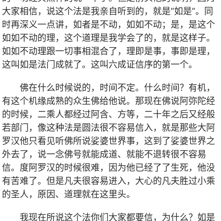
大家相信，说这个法是我亲自听到的，就是“如是”。同
时再深义一点讲，如者是不动，如如不动；是，是这个
如如不动的理，这个道理是我学会了的，就是这样子。
如如不动理跟一切事相混合了，理即是事，事即是理，
这叫如是法门成就了。这叫六成证信序的第一个。
佛在什么时候说的，时间不定。什么时间？有机，
有这个机缘成熟的众生佛给他说。那现在佛说阿弥陀经
的时候，二乘人都经过阿含、方等，二十年之后又经般
若部门，像这种法是圆法很不容易信入，就是那些大阿
罗汉他只看见听佛所说娑婆世界事，这到了娑婆世界之
外去了，说一念佛号就能成道、就能不退转很不容易
信。度阿罗汉的时候很难，因为他已经了了生死，他没
有苦难了。但是凡夫很容易进入，大心的凡夫胜过小乘
的圣人，原因、道理就在这里头。
我现在所说这个法你们大家都要信，为什么？如是