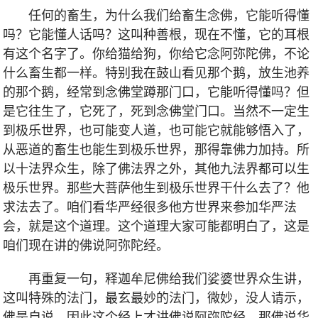
任何的畜生，为什么我们给畜生念佛，它能听得懂
吗？它能懂人话吗？这叫种善根，现在不懂，它的耳根
有这个名字了。你给猫给狗，你给它念阿弥陀佛，不论
什么畜生都一样。特别我在鼓山看见那个鹅，放生池养
的那个鹅，经常到念佛堂蹲那门口，它能听得懂吗？但
是它往生了，它死了，死到念佛堂门口。当然不一定生
到极乐世界，也可能变人道，也可能它就能够悟入了，
从恶道的畜生也能生到极乐世界，那得靠佛力加持。所
以十法界众生，除了佛法界之外，其他九法界都可以生
极乐世界。那些大菩萨他生到极乐世界干什么去了？他
求法去了。咱们看华严经很多他方世界来参加华严法
会，就是这个道理。这个道理大家可能都明白了，这是
咱们现在讲的佛说阿弥陀经。
再重复一句，释迦牟尼佛给我们娑婆世界众生讲，
这叫特殊的法门，最玄最妙的法门，微妙，没人请示，
佛是自说，因此这个经上才讲佛说阿弥陀经。那佛说华