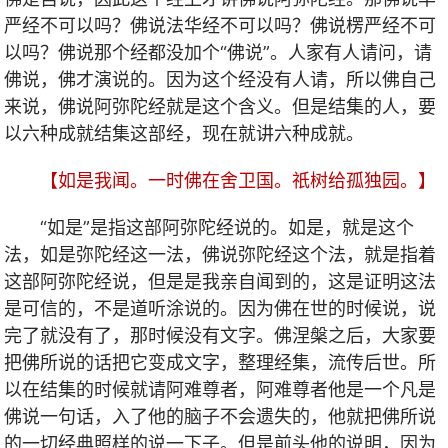
严经不可以吗？佛说法华经不可以吗？佛说楞严经不可
以吗？佛说那个经都没加个“佛说”。人家有人请问，请
佛说，佛才演说的。因为这个经没有人请，所以佛自己
来说，佛说阿弥陀经就是这个含义。但是结集的人，要
以六种成就结集这部经，现在就讲六种成就。
【如是我闻。一时佛在舍卫国。祇树给孤独园。】
“如是”是指这部
阿弥陀经
说的。如是，就是这个
法，如是弥陀经这一法，佛说弥陀经这个法，就是指着
这部阿弥陀经说，但是是我亲自闻到的，这是证明这法
是可信的，不是道听涂说的。因为佛在世的时候说，说
完了就没有了，那时候没有文字。佛涅槃之后，大家要
把佛所说的话把它变成文字，整理经集，流传后世。所
以在结集的时候就请阿难尊者，阿难尊者他是一个凡是
佛说一句话，入了他的脑子不会遗失的，他就把佛所说
的一切经典照样的说一下子。但是前头他的说明，因为