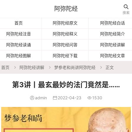

阿弥陀经
搜索
首页
阿弥陀经原文
阿弥陀经白话
阿弥陀经注音
阿弥陀经释义
阿弥陀经简介
阿弥陀经读诵
阿弥陀经问答
阿弥陀经讲解
阿弥陀经图解
阿弥陀经下载
阿弥陀经文章
首页
阿弥陀经讲解
梦参老和尚讲阿弥陀经
正文



第3讲丨最玄最妙的法门竟然是……
admin
2022-04-23
1530


