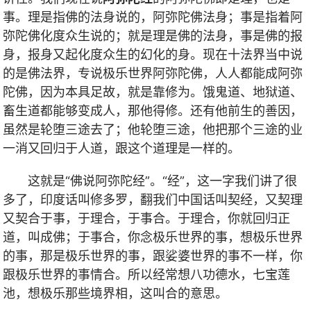
事。理是指佛的法身说的，阿弥陀佛法身；事是指着阿
弥陀佛化度众生说的；就是理是佛的法身，事是佛的报
身，报身又起化度众生的幻化的身。现在十法界当中说
的是佛法界，专说极乐世界阿弥陀佛，人人都能成阿弥
陀佛，因为本具足故，就是靠修为。饿鬼道、地狱道、
畜生道都能够变成人，那他得修。还有他前生的善因，
虽然是轮堕三途去了；他轮堕三途，他把那个三途的业
一消又回归于人道，跟这个道理是一样的。
这就是“佛说阿弥陀经”。“经”，这一字我们讲了很
多了，印度话叫修多罗，翻我们中国话叫契经，又契理
又契合于事，于理合，于事合。于理合，你就回归正
道，叫成佛；于事合，你念极乐世界的事，想极乐世界
的事，那是极乐世界的事，跟娑婆世界的事不一样，你
跟极乐世界的事情合。所以经常想八功德水，七宝莲
池，想极乐那些境界相，这叫合的意思。