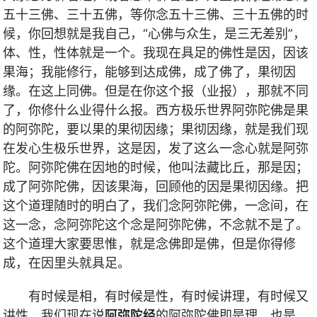
五十三佛、三十五佛，等你念五十三佛、三十五佛的时
候，你回想就是我自己，“心佛与众生，是三无差别”，
体、性，性体就是一个。我现在具足的佛性是因，因该
果海；我能修行，能够到达成佛，成了佛了，果彻因
缘。在这上同佛。但是在你这个报（业报），那就不同
了，你修什么业得什么报。西方极乐世界阿弥陀佛是果
的阿弥陀，要以果的果彻因缘；果彻因缘，就是我们现
在发心生极乐世界，这是因，发了这么一念心就是阿弥
陀。阿弥陀佛在因地的时候，他叫法藏比丘，那是因；
成了阿弥陀佛，因该果海，回顾他的因是果彻因缘。把
这个道理随时的明白了，我们念阿弥陀佛，一念间，在
这一念，念阿弥陀这个念是阿弥陀佛，不念就不是了。
这个道理大家要思惟，就是念佛即是佛，但是你得修
成，在因里头就具足。
有时候是相，有时候是性，有时候讲理，有时候又
讲性。我们现在说
阿弥陀经
的阿弥陀佛即是理，也是