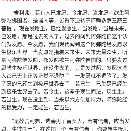
“舍利弗，若有人已发愿、今发愿、当发愿，欲生阿
弥陀佛国者，是诸人等，皆得不退转于阿耨多罗三藐三
菩提”。现在发愿生，已经发愿生，当发愿，当是未来。
已发愿，那是过去的人了，过去的闻到阿弥陀佛这个法
门就发愿。今发愿，我们现代闻到这个
阿弥陀经
发愿求
生极乐世界。当发愿是指着未来生，未来无量众生，听
到阿弥陀佛发愿，都发愿欲生阿弥陀佛国的。只要发过
愿想生极乐世界，还没生去的，只是发过愿，发愿这些
人都已无上正等正觉不退堕了，一发愿就不退堕了。发
了愿的已经生到极乐世界去了，若已生，已生是已经生
到极乐世界去了。若今生，这辈子现生闻法，现生生。
若当生，现在没生到，当来以六方佛加持力，
阿弥陀经
的摄受力，一定能生，若当生。
“是故舍利弗，诸善男子善女人，若有信者，应当发
愿，生彼国土”。在这加一个“若有信者”，你要想生极乐