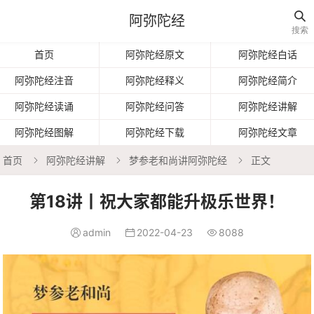

阿弥陀经
搜索
首页
阿弥陀经原文
阿弥陀经白话
阿弥陀经注音
阿弥陀经释义
阿弥陀经简介
阿弥陀经读诵
阿弥陀经问答
阿弥陀经讲解
阿弥陀经图解
阿弥陀经下载
阿弥陀经文章
首页
阿弥陀经讲解
梦参老和尚讲阿弥陀经
正文



第18讲丨祝大家都能升极乐世界！
admin
2022-04-23
8088


