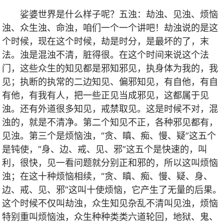
娑婆世界是什么样子呢？五浊：劫浊、见浊、烦恼
浊、众生浊、命浊，咱们一个一个讲吧！劫浊说的是这
个时候，现在这个时候，劫是时分，是最坏的了，末
法。浊是混浊不清，脏得很。在这个时间来说这个法
门，这些众生的知见都是邪知邪见，执身体为我的，我
见；执断的执常的二边知见、偏邪知见，有自他，有自
有他，有我有人，把一些正见当成邪见，这都属于见
浊。还有外道很多知见，戒禁取见。这是时候不对，混
浊的，就是不清净。第二个知见不正，各种邪见都有，
见浊。第三个是烦恼浊，“贪、瞋、痴、慢、疑”这五个
是钝使，“身、边、戒、见、邪”这五个是快速的，叫
利，很快，见一看问题就分别正和邪的，所以这叫烦恼
浊；在这十种烦恼相续，“贪、瞋、痴、慢、疑、身、
边、戒、见、邪”这叫十使烦恼，它产生了无量的后果。
这个时候不仅叫劫浊，众生知见杂乱不清叫见浊，烦恼
特别重叫烦恼浊，众生种种类类六道轮回，地狱、鬼、