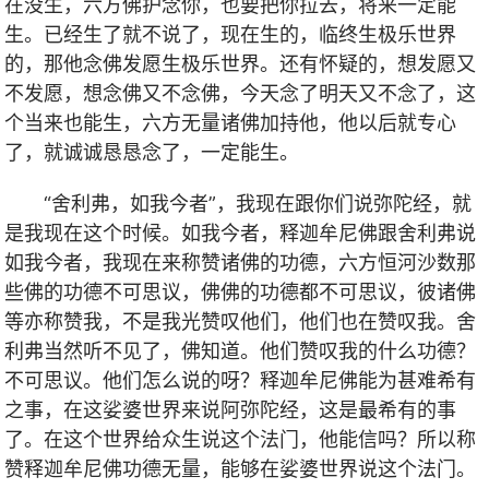
在没生，六方佛护念你，也要把你拉去，将来一定能
生。已经生了就不说了，现在生的，临终生极乐世界
的，那他念佛发愿生极乐世界。还有怀疑的，想发愿又
不发愿，想念佛又不念佛，今天念了明天又不念了，这
个当来也能生，六方无量诸佛加持他，他以后就专心
了，就诚诚恳恳念了，一定能生。
“舍利弗，如我今者”，我现在跟你们说弥陀经，就
是我现在这个时候。如我今者，释迦牟尼佛跟舍利弗说
如我今者，我现在来称赞诸佛的功德，六方恒河沙数那
些佛的功德不可思议，佛佛的功德都不可思议，彼诸佛
等亦称赞我，不是我光赞叹他们，他们也在赞叹我。舍
利弗当然听不见了，佛知道。他们赞叹我的什么功德？
不可思议。他们怎么说的呀？释迦牟尼佛能为甚难希有
之事，在这娑婆世界来说阿弥陀经，这是最希有的事
了。在这个世界给众生说这个法门，他能信吗？所以称
赞释迦牟尼佛功德无量，能够在娑婆世界说这个法门。