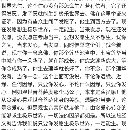
世界先信，这个信心没有那怎么生？若有信者，完了还
得发愿，发了愿就能生到极乐世界去。佛在这里举证来
证明，因为有些众生闻了发愿了，他生到西方去了。现
在发愿想生极乐世界，一定能生。当来发愿，现在还没
发愿，没发愿在考虑当中，要想发愿生又不想生，犹豫
之间，当来发心，当发愿。同时佛举这个例子就含着
说，现在你一念念佛，你那个莲华池当中，七宝莲华当
中就有你一朵华了，就在那成长，你愈念莲华愈大，等
你念成熟了，你生去莲华就长好了。你不念，那个莲华
没有。当你一念，这个上面可没说，不论你远缘、近
缘、任何因缘，只要你发心，不论什么因缘，只要你发
心。例如观世音菩萨度那个马公子，本来是演员嘛！他
从贪爱心看观世音菩萨化身的美貌，想娶她当妻子，这
是贪爱心。但是观世音菩萨就度他了，由贪爱心转变的
能够求生极乐世界，一切法的因缘都如是。所以这段经
文就告诉我们说只要你发愿生极乐世界，一定能生。现