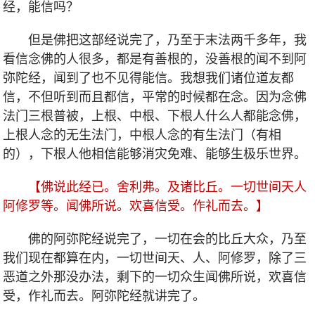
经，能信吗？
但是佛把这部经说完了，乃至于末法两千多年，我
看信念佛的人很多，都是有善根的，没善根的闻不到阿
弥陀经，闻到了也不见得能信。我想我们诸位道友都
信，不但听到而且都信，平常的时候都在念。因为念佛
法门三根普被，上根、中根、下根人什么人都能念佛，
上根人念的无生法门，中根人念的有生法门（有相
的），下根人他相信能够消灾免难、能够生极乐世界。
【佛说此经已。舍利弗。及诸比丘。一切世间天人
阿修罗等。闻佛所说。欢喜信受。作礼而去。】
佛的阿弥陀经说完了，一切在会的比丘大众，乃至
我们现在都算在内，一切世间天、人、阿修罗，除了三
恶道之外那没办法，剩下的一切众生闻佛所说，欢喜信
受，作礼而去。阿弥陀经就讲完了。