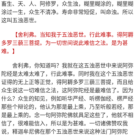
畜生、天、人、阿修罗，众生浊，糊里糊涂的，糊里糊
涂过一生，众生不清净。寿命非常短促，叫命浊。所以
这叫五浊恶世。
【舍利弗。当知我于五浊恶世。行此难事。得阿耨
多罗三藐三菩提。为一切世间说此难信之法。是为甚
难。】
舍利弗，你知道吗？我就在这五浊恶世中来说阿弥
陀经是太难太难了，行此难事。同时我在这个五浊恶世
证得的无上正等正觉，得阿耨多罗三藐三菩提，而且给
众生说这一切难信之法，这阿弥陀经是最难信了。因为
什么？众生的知见，例如听华严经、听楞伽经、楞严经
那些个辩论的，他认为那是最上乘，乃至听般若经，那
是最上乘的。念一句阿弥陀佛就具足这些了，他就不相
信了，很难能信入，所以是为甚难。一切诸佛赞叹我
说，释迦牟尼佛在那个五浊恶世来说这种法门阿弥陀