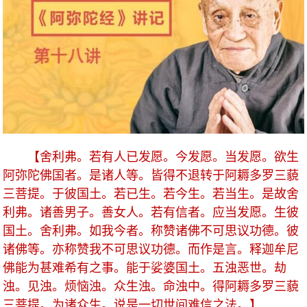
【舍利弗。若有人已发愿。今发愿。当发愿。欲生
阿弥陀佛国者。是诸人等。皆得不退转于阿耨多罗三藐
三菩提。于彼国土。若已生。若今生。若当生。是故舍
利弗。诸善男子。善女人。若有信者。应当发愿。生彼
国土。舍利弗。如我今者。称赞诸佛不可思议功德。彼
诸佛等。亦称赞我不可思议功德。而作是言。释迦牟尼
佛能为甚难希有之事。能于娑婆国土。五浊恶世。劫
浊。见浊。烦恼浊。众生浊。命浊中。得阿耨多罗三藐
三菩提。为诸众生。说是一切世间难信之法。】