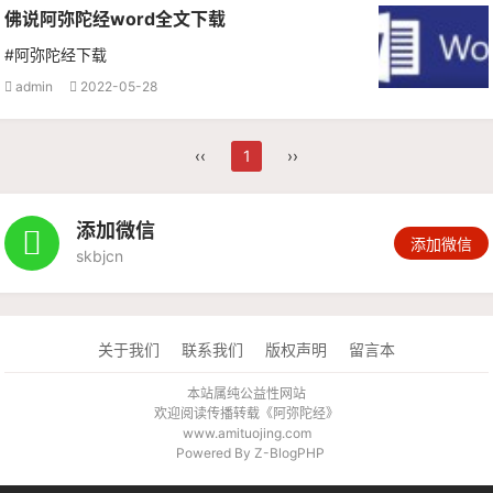
佛说阿弥陀经word全文下载
#阿弥陀经下载
admin
2022-05-28


‹‹
1
››
添加微信

添加微信
skbjcn
关于我们
联系我们
版权声明
留言本
本站属纯公益性网站
欢迎阅读传播转载《
阿弥陀经
》
www.amituojing.com
Powered By
Z-BlogPHP