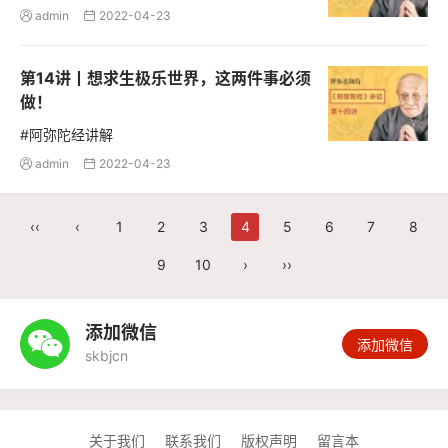
admin
2022-04-23


第14讲丨想求生极乐世界，这两件事必须
做！
#阿弥陀经讲解
admin
2022-04-23


‹‹
‹
1
2
3
4
5
6
7
8
9
10
›
››
添加微信

添加微信
skbjcn
关于我们
联系我们
版权声明
留言本