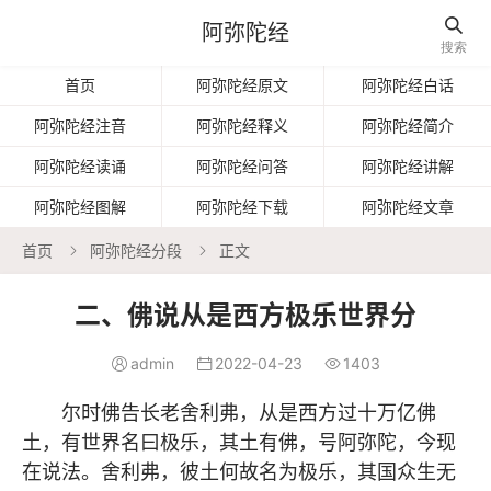

阿弥陀经
搜索
首页
阿弥陀经原文
阿弥陀经白话
阿弥陀经注音
阿弥陀经释义
阿弥陀经简介
阿弥陀经读诵
阿弥陀经问答
阿弥陀经讲解
阿弥陀经图解
阿弥陀经下载
阿弥陀经文章
首页
阿弥陀经分段
正文


二、佛说从是西方极乐世界分
admin
2022-04-23
1403



尔时佛告长老舍利弗，从是西方过十万亿佛
土，有世界名曰极乐，其土有佛，号阿弥陀，今现
在说法。舍利弗，彼土何故名为极乐，其国众生无