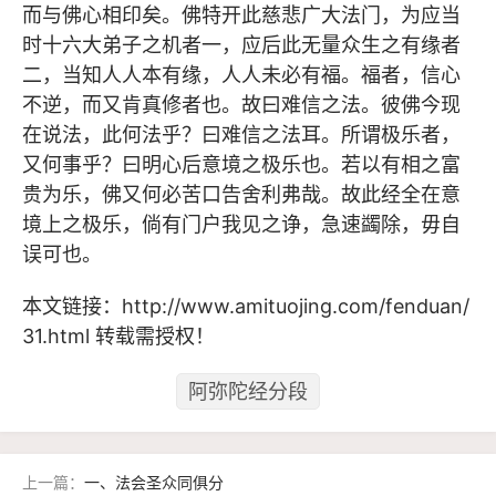
而与佛心相印矣。佛特开此慈悲广大法门，为应当
时十六大弟子之机者一，应后此无量众生之有缘者
二，当知人人本有缘，人人未必有福。福者，信心
不逆，而又肯真修者也。故曰难信之法。彼佛今现
在说法，此何法乎？曰难信之法耳。所谓极乐者，
又何事乎？曰明心后意境之极乐也。若以有相之富
贵为乐，佛又何必苦口告舍利弗哉。故此经全在意
境上之极乐，倘有门户我见之诤，急速蠲除，毋自
误可也。
本文链接：
http://www.amituojing.com/fenduan/
31.html
转载需授权！
阿弥陀经分段
上一篇：
一、法会圣众同俱分