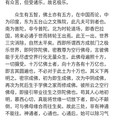
有众苦，但受诸乐，故名极乐。
众生有五智，佛土亦有五方，在中国而论，中
为印度，东为五台山之文殊院，此凡夫可到者也。
南为普陀，非今普陀。北为时轮道场，即香巴拉
国，将来必通于世而转轮王出焉。此王一出，世界
三灾消除，自然太平矣。西即所谓西方成就门之极
乐世界，即阿弥陀佛，密教尊为空行佛母，言彼佛
能于无尽虚空界行化无量众生。此佛母遍照十方，
一切摄受。十万亿佛土者，向十方各有十万亿也，
即言其圆遍也，不必对于此土为十万也。其义下再
明之。密宗成佛，初为即生成佛，次为中阴成佛，
再次为死后生于学佛之家而修成佛。彼所云之空行
佛母，即接引带业往生之弥陀佛也。苟其人心地初
明，慕西心切，真能将世缘一切放下者，即心不颠
倒，可与佛母缘合而往生矣。故此三处，非有神通
不能往。神通者，心通也。心通后，始可以除习气