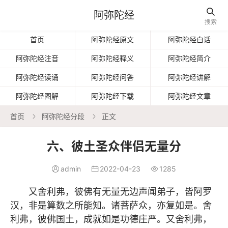

阿弥陀经
搜索
首页
阿弥陀经原文
阿弥陀经白话
阿弥陀经注音
阿弥陀经释义
阿弥陀经简介
阿弥陀经读诵
阿弥陀经问答
阿弥陀经讲解
阿弥陀经图解
阿弥陀经下载
阿弥陀经文章
首页
阿弥陀经分段
正文


六、彼土圣众伴侣无量分
admin
2022-04-23
1285



又舍利弗，彼佛有无量无边声闻弟子，皆阿罗
汉，非是算数之所能知。诸菩萨众，亦复如是。舍
利弗，彼佛国土，成就如是功德庄严。又舍利弗，