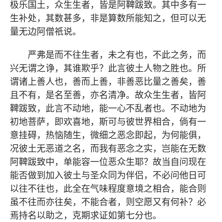
极乐国土，众生生者，皆是阿鞞跋致。其中多有一
生补处，其数甚多，非是算数所能知之，但可以无
量无边阿僧祇说。
严弗是而不往生者，未之有也，不此之务，而
兴无谓之诤，其谁欺乎？此言彼土人物之胜也。所
谓诸上善人也，善而上善，非善恶比量之善矣，善
且不有，是名至善，亦名清净。故众生生者，皆阿
鞞跋致，此言不动地，能一心不乱者也。不动地为
初地菩萨，即欢喜地，斯可与彼世界相合，倘有一
意挂碍，热恼随生，微细之恶念即起，为何能俱，
况彼土无恶道之名，而我有恶念之实，岂能在无数
阿鞞跋致中，单能容一位恶众生耶？故当自问现在
能否做到加入彼土与圣众同为伴侣，不必问他日可
以往不往也，此全在气味程度意境之相合，能合则
虽不往而亦往矣，不能合者，则空愿又有何补？必
焉持名以助之，克期求证如第七分也。