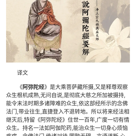
译文
《
阿弥陀经
》是大乘菩萨藏所摄,又是释尊观察
众生根机成熟,无问自说,是彻底大慈之所加被摄持,
能令末法时期多诸障难的众生,依这部经所示的念佛
法门,带业往生,直捷登入不退转地。所以将来经法相
继灭后,特留《阿弥陀经》住世一百年,广度一切有情
众生。持名一法如阿伽陀药,能治众生一切身心烦恼