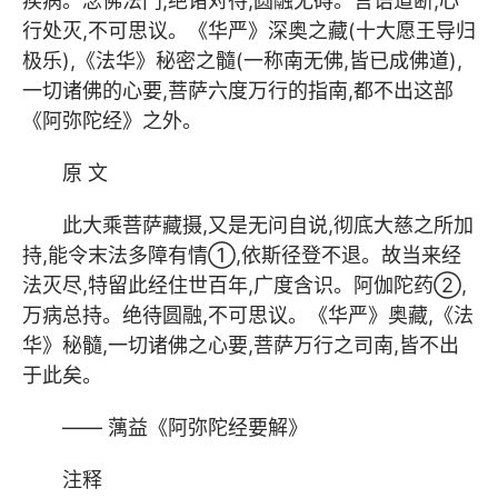
疾病。念佛法门,绝诸对待,圆融无碍。言语道断,心
行处灭,不可思议。《华严》深奥之藏(十大愿王导归
极乐),《法华》秘密之髓(一称南无佛,皆已成佛道),
一切诸佛的心要,菩萨六度万行的指南,都不出这部
《
阿弥陀经
》之外。
原 文
此大乘菩萨藏摄,又是无问自说,彻底大慈之所加
持,能令末法多障有情①,依斯径登不退。故当来经
法灭尽,特留此经住世百年,广度含识。阿伽陀药②,
万病总持。绝待圆融,不可思议。《华严》奥藏,《法
华》秘髓,一切诸佛之心要,菩萨万行之司南,皆不出
于此矣。
—— 蕅益《阿弥陀经要解》
注释