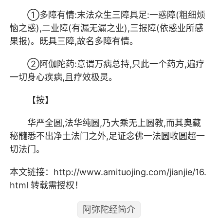
①多障有情:末法众生三障具足:一惑障(粗细烦
恼之惑),二业障(有漏无漏之业),三报障(依惑业所感
果报)。既具三障,故名多障有情。
②阿伽陀药:意谓万病总持,只此一个药方,遍疗
一切身心疾病,且疗效极灵。
【按】
华严全圆,法华纯圆,乃大乘无上圆教,而其奥藏
秘髓悉不出净土法门之外,足证念佛一法圆收圆超一
切法门。
本文链接：
http://www.amituojing.com/jianjie/16.
html
转载需授权！
阿弥陀经简介