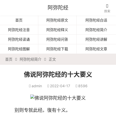

阿弥陀经
搜索
首页
阿弥陀经原文
阿弥陀经白话
阿弥陀经注音
阿弥陀经释义
阿弥陀经简介
阿弥陀经读诵
阿弥陀经问答
阿弥陀经讲解
阿弥陀经图解
阿弥陀经下载
阿弥陀经文章
首页
阿弥陀经简介
正文


佛说阿弥陀经的十大要义
admin
2022-04-17
8596



别则专就此经。復有十义。