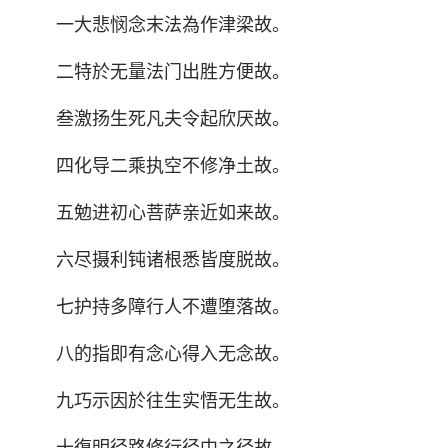
一大悲悯念末法為作津梁故。
二特於无量法门出胜方便故。
叁激扬生死凡夫令起欣厌故。
四化导二乘执空不修净土故。
五勉进初心菩萨亲近如来故。
六尽摄利钝诸根悉皆度脱故。
七护持多障行人不遭堕落故。
八的指即有念心得入无念故。
九巧示因於往生实悟无生故。
十復明径路修行径中之径故。