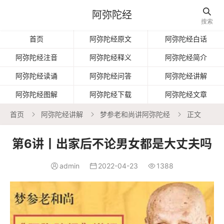

阿弥陀经
搜索
首页
阿弥陀经原文
阿弥陀经白话
阿弥陀经注音
阿弥陀经释义
阿弥陀经简介
阿弥陀经读诵
阿弥陀经问答
阿弥陀经讲解
阿弥陀经图解
阿弥陀经下载
阿弥陀经文章
首页
阿弥陀经讲解
梦参老和尚讲阿弥陀经
正文



第6讲丨出家后不论男女都是大丈夫吗
admin
2022-04-23
1388


