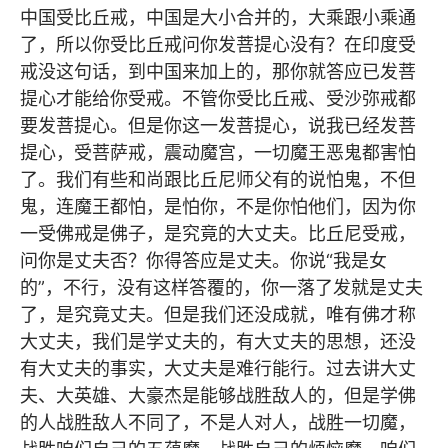
中国受比丘戒，中国是大小合并的，大乘跟小乘通
了，所以你受比丘戒问你发菩提心没有？在印度受
戒没这句话，到中国来加上的，那你就答应已发菩
提心才能给你受戒。不管你受比丘戒、受沙弥戒都
要发菩提心。但是你这一发菩提心，说我已经发菩
提心，受菩萨戒，震动魔宫，一切魔王恶鬼都害怕
了。我们有些和尚跟比丘尼师父有的说怕鬼，不但
鬼，连魔王都怕，是怕你，不是你怕他们，因为你
一受佛戒是佛子，是究竟的大丈夫。比丘尼受戒，
问你是丈夫否？你得答应是丈夫。你说“我是女
的”，不行，没有这样答覆的，你一落了发就是丈夫
了，是究竟丈夫。但是我们还没成就，唯有佛才称
大丈夫，我们是学丈夫的，有大丈夫的思想，还没
有大丈夫的事实，大丈夫是难行能行。过去讲大丈
夫、大英雄、大豪杰是能够战胜敌人的，但是学佛
的人战胜敌人不同了，不是人对人，战胜一切魔，