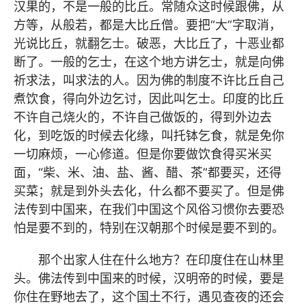
汉果的，不是一般的比丘。常随众这时候跟佛，从
方等，从般若，都是大比丘僧。要把“大”字取消，
光说比丘，就翻乞士。破恶，大比丘了，十恶业都
断了。一般的乞士，在这个地方讲乞士，就是向佛
祈求法，叫求法的人。因为佛的制度不许比丘自己
煮饮食，得向外边乞讨，因此叫乞士。印度的比丘
不许自己烧火的，不许自己做饭的，得到外边去
化，到吃饭的时候去化缘，叫托钵乞食，就是免你
一切麻烦，一心修道。但是你要做饮食得买米买
面，“柴、米、油、盐、酱、醋、茶”都要买，还得
买菜；就是到外头去化，什么都不要买了。但是佛
法传到中国来，在我们中国这个风俗习惯你去要恐
怕是要不到的，特别在汉朝那个时候是要不到的。
那个出家人住在什么地方？在印度住在山林里
头。佛法传到中国来的时候，汉明帝的时候，要是
你住在野地去了，这个国土不行，遇见查夜的还会