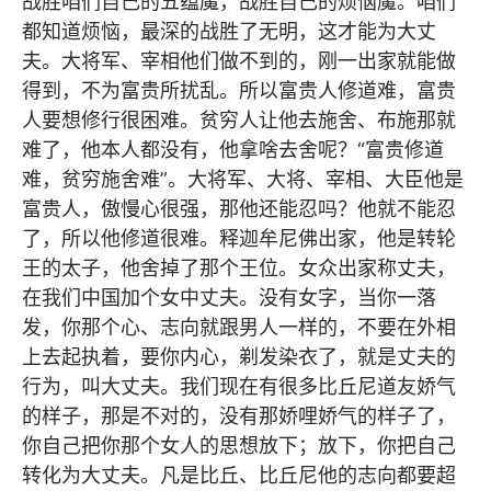
战胜咱们自己的五蕴魔，战胜自己的烦恼魔。咱们
都知道烦恼，最深的战胜了无明，这才能为大丈
夫。大将军、宰相他们做不到的，刚一出家就能做
得到，不为富贵所扰乱。所以富贵人修道难，富贵
人要想修行很困难。贫穷人让他去施舍、布施那就
难了，他本人都没有，他拿啥去舍呢？“富贵修道
难，贫穷施舍难”。大将军、大将、宰相、大臣他是
富贵人，傲慢心很强，那他还能忍吗？他就不能忍
了，所以他修道很难。释迦牟尼佛出家，他是转轮
王的太子，他舍掉了那个王位。女众出家称丈夫，
在我们中国加个女中丈夫。没有女字，当你一落
发，你那个心、志向就跟男人一样的，不要在外相
上去起执着，要你内心，剃发染衣了，就是丈夫的
行为，叫大丈夫。我们现在有很多比丘尼道友娇气
的样子，那是不对的，没有那娇哩娇气的样子了，
你自己把你那个女人的思想放下；放下，你把自己
转化为大丈夫。凡是比丘、比丘尼他的志向都要超