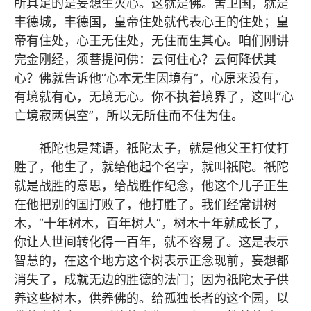
所具足的是妄想生灭心。这就是佛。舍卫国，就是
丰德城，丰德国，皇帝住处就代表心王的住处；皇
帝有住处，心王无住处，无住而生其心。咱们刚讲
完金刚经，须菩提问佛：云何住心？云何降伏其
心？佛就告诉他“心本无生因境有”，心原来没有，
有境就有心，无境无心。你不执着境界了，这叫“心
亡境寂两俱空”，所以无所住而不住为住。
祇陀也是梵语，祇陀太子，就是他父王打仗打
胜了，他生了，就给他起个名字，就叫祇陀。祇陀
就是战胜的意思，给战胜作纪念，他这个儿子正生
在他把别的国打败了，他打胜了。我们经常讲树
木，“十年树木，百年树人”，树木十年就成长了，
你让人世间转化得一百年，就不容易了。这是表示
智慧的，在这个地方这个树表示正念现前，妄想都
消失了，成就无边的胜德的法门；因为祇陀太子供
养这些树木，供养佛的。给孤独长者的这个园，以