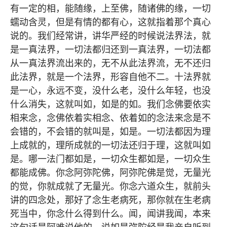
有一定的相，能随缘，上至佛，随诸佛的缘，一切
蠕动含灵，但是有情的都有心，这就指着那个真心
说的。我们经常讲，讲华严经的时候说法界法，就
是一真法界，一切法都归还到一真法界，一切法都
从一真法界流出来的，无不从此法界流，无不还归
此法界，就是一个法界，形容自他不二。十法界就
是一心，永远不变，没什么老，没什么年轻，也没
什么消失，这就叫如，如是的如。我们念佛要依实
相来念，念佛依着实相念、依着如的念法来念是不
会错的，不会错的就叫是，如是。一切法都因为理
上成就的，理所成就的一切法还归于理，这就叫如
是。哪一法门都如是，一切众生都如是，一切众生
都能成佛。你念阿弥陀佛，阿弥陀佛是觉，无量光
的觉，你就成就了无量光。你念六道众生，就前头
讲的四念处，那好了念生老病死，那你就在生老病
死当中，你念什么得到什么。闻，闻讲我闻，本来