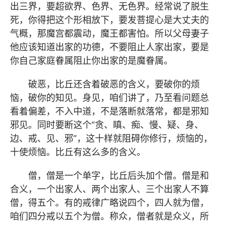
出三界，要超欲界、色界、无色界。经常说了脱生
死，你得把这个形相放下，要发菩提心是大丈夫的
气概，那魔宫都震动，魔王都害怕。所以父母妻子
他应该知道出家的功德，不要阻止人家出家，要是
你自己家庭眷属阻止你出家的是魔眷属。
破恶，比丘还含着破恶的含义，要破你的烦
恼，破你的知见。身见，咱们讲了，乃至看问题总
看着偏差，不入中道，不是落断就落常，都是邪知
邪见。同时要断这个“贪、瞋、痴、慢、疑、身、
边、戒、见、邪”，这十样就阻碍你修行，烦恼的，
十使烦恼。比丘有这么多的含义。
僧，僧是一个单字，比丘后头加个僧。僧是和
合义，一个出家人、两个出家人、三个出家人不算
僧，得五个。有的戒律广略说四个，四人就为僧，
咱们四分戒以五个为僧。称众，僧者就是众义，所