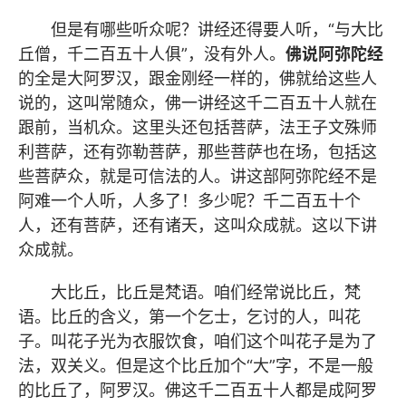
但是有哪些听众呢？讲经还得要人听，“与大比
丘僧，千二百五十人俱”，没有外人。
佛说阿弥陀经
的全是大阿罗汉，跟金刚经一样的，佛就给这些人
说的，这叫常随众，佛一讲经这千二百五十人就在
跟前，当机众。这里头还包括菩萨，法王子文殊师
利菩萨，还有弥勒菩萨，那些菩萨也在场，包括这
些菩萨众，就是可信法的人。讲这部
阿弥陀经
不是
阿难一个人听，人多了！多少呢？千二百五十个
人，还有菩萨，还有诸天，这叫众成就。这以下讲
众成就。
大比丘，比丘是梵语。咱们经常说比丘，梵
语。比丘的含义，第一个乞士，乞讨的人，叫花
子。叫花子光为衣服饮食，咱们这个叫花子是为了
法，双关义。但是这个比丘加个“大”字，不是一般
的比丘了，阿罗汉。佛这千二百五十人都是成阿罗