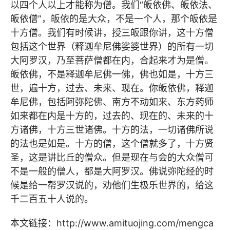
以四个人以上才能称为僧。我们“皈依佛、皈依法、
皈依僧”，皈依的是大众，不是一个人，那个皈依是
十方僧。我们有时候讲，授三皈跟你讲，这十方僧
包括这个世界（释迦牟尼佛娑婆世界）的所有一切
大阿罗汉，乃至菩萨僧都在内，合起来才为是僧。
皈依佛，不是释迦牟尼佛一佛，佛也如是，十方三
世，遍十方，过去、未来、现在。你皈依佛，释迦
牟尼佛，包括阿弥陀佛、南方不动如来、东方药师
如来都在内是十方的，过去的、现在的、未来的十
方诸佛，十方三世诸佛。十方的法，一切诸佛所说
的法也是如是。十方的僧，这个僧就多了，十方贤
圣，这是讲比丘的僧众。但是现在与会的大众僧可
不是一般的僧人，都是大阿罗汉。佛说弥陀经的时
候是给一帮罗汉说的，劝他们生极乐世界的，给这
千二百五十人说的。
本文链接：
http://www.amituojing.com/mengca