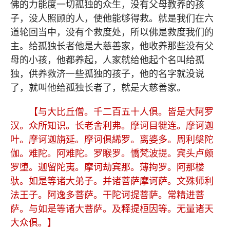
佛的力能度一切孤独的众生，没有父母教养的孩
子，没人照顾的人，使他能够得救。就是我们在六
道轮回当中，没有个救度处，所以佛是救度我们的
主。给孤独长者他是大慈善家，他收养那些没有父
母的小孩，他都养起，人家就给他起个名叫给孤
独，供养救济一些孤独的孩子，他的名字就没说
了，就叫他给孤独长者了，就是大慈善家。
【与大比丘僧。千二百五十人俱。皆是大阿罗
汉。众所知识。长老舍利弗。摩诃目犍连。摩诃迦
叶。摩诃迦旃延。摩诃俱絺罗。离婆多。周利槃陀
伽。难陀。阿难陀。罗睺罗。憍梵波提。宾头卢颇
罗堕。迦留陀夷。摩诃劫宾那。薄拘罗。阿那楼
驮。如是等诸大弟子。并诸菩萨摩诃萨。文殊师利
法王子。阿逸多菩萨。干陀诃提菩萨。常精进菩
萨。与如是等诸大菩萨。及释提桓因等。无量诸天
大众俱。】