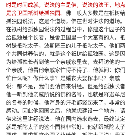
时是时间成就，说法的主是佛，说法的法王，地点
是舍卫国祇树给孤独园。
佛一般大多数是在祇树给
孤独园说法，这是个道场，佛在世时讲法的道场。
在祇树给孤独园说法的过程当中，修建这个园子的
给孤独是个长者，是舍卫国里一个大富有的人。祇
树是祇陀太子，波斯匿王的儿子祇陀太子。他们两
个共同供养佛的，就是这个祇树给孤独园。这是因
为给孤独长者到他一个亲戚家里去，去拜访他的一
个亲戚，他看他亲戚家忙得不得了。他就问：你们
忙什么呢？做什么事？是婚丧大娶稼事吗？亲戚
说：都不是，我们要请佛来讲经。但是给孤独长者
他一听到他亲戚所说的佛的名号，也就是释迦牟尼
的名号的时候，他浑身的汗毛都竖起来了，非常的
感动。因此他回国之后，他就想建设一个地方，请
佛来这里讲经说法。他在国内选来选去，最终认定
就是祇陀太子的这个园林非常好。他就跟祇陀太子