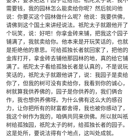
要求，要求把这个园子让给他。祇陀太子说：我不
需要钱，我的园林怎么能卖给你呢？然后就问他
说：你要买这个园林做什么呢？他说：我要供佛，
请佛到这个国土来讲经说法。祇陀太子就跟他开了
个玩笑，说：好吧！你拿金砖来铺，把我这个园子
铺满了，我就卖给你。他本来是开玩笑话的，也就
是拒绝他的意思。可给孤独长者就回家了，把他的
金库打开，拿金砖去铺他那园林的地，真的给它铺
满了。祇陀太子看给孤独长者是认真的，不是说玩
笑话的，祇陀太子就跟他讲了，说：我园子是卖给
你了，但我的树可没有卖给你，我看到你的诚心，
树就算我供养佛的，园子是你供养的，我们俩合
作，我也想供养佛呀。为什么佛有这么大的感召
力，让你把所有的财富都舍得，我也被你感动了，
我这个树作为我的，咱俩共同来供佛。所以就叫祇
树给孤独园，祇陀太子的树，给孤独长者的园子。
这是处所，要说法得有个地点，这叫处成就。