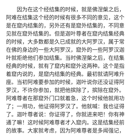
因为在这个经结集的时候，就是佛涅槃之后，
阿难在结集这个经的时候有很多不同的意见，这个
是在窟内结集的，另外还有是窟外结集的，不同意
见就在窟外结集的。但是迦叶尊者在窟内结集经典
的时候，大多数都是久已成就的大阿罗汉，属于常
在佛的身边的一些大阿罗汉，窟外的一些阿罗汉迦
叶就拒绝他们参加结集。当时佛涅槃之后，在结集
经典的时候，就有了窟内和窟外这两种。这个是指
着窟内说的，是窟内结集的经典。最初就请阿难升
座。当初阿难要参加的时候，迦叶说你还没证得阿
罗汉，不许你参加，就把他摈除了，摈除在窟外。
阿难尊者在那窟外门口就着急，这个时候他就用功
了；一用功，他证得阿罗汉了。他就喊：我也证得
了。迦叶尊者说：你证得了，你就进来吧！你有神
通了嘛！这时候阿难尊者才入窟内。这是结集经前
的故事。大家就考虑，因为阿难尊者是多闻强记，