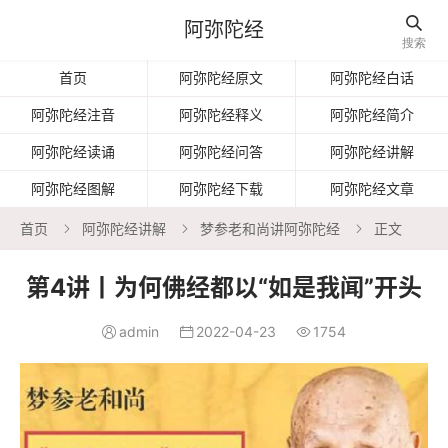

阿弥陀经
搜索
首页
阿弥陀经原文
阿弥陀经白话
阿弥陀经注音
阿弥陀经释义
阿弥陀经简介
阿弥陀经读诵
阿弥陀经问答
阿弥陀经讲解
阿弥陀经图解
阿弥陀经下载
阿弥陀经文章
首页
阿弥陀经讲解
梦参老和尚讲阿弥陀经
正文



第4讲丨为何佛经都以“如是我闻”开头
admin
2022-04-23
1754


